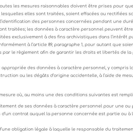
; toutes les mesures raisonnables doivent être prises pour q
lesquelles elles sont traitées, soient effacées ou rectifiées sa
’identification des personnes concernées pendant une durée
 sont traitées; les données à caractère personnel peuvent êt
tées exclusivement à des fins archivistiques dans l’intérêt pu
onformément à l’article 89, paragraphe 1, pour autant que so
par le règlement afin de garantir les droits et libertés de l
é appropriée des données à caractère personnel, y compris la
 destruction ou les dégâts d’origine accidentelle, à l’aide de 
la mesure où, au moins une des conditions suivantes est rempli
itement de ses données à caractère personnel pour une ou plu
on d’un contrat auquel la personne concernée est partie ou à
d’une obligation légale à laquelle le responsable du traitemen