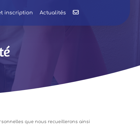
C
et inscription
Actualités
o
n
t
a
c
t
té
ersonnelles que nous recueillerons ainsi