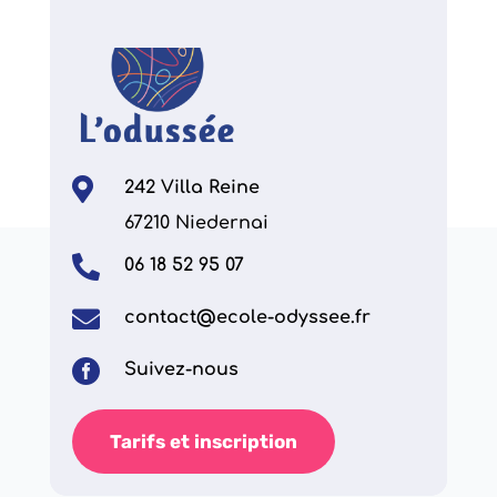

242 Villa Reine
67210 Niedernai

06 18 52 95 07

contact@ecole-odyssee.fr

Suivez-nous
Tarifs et inscription