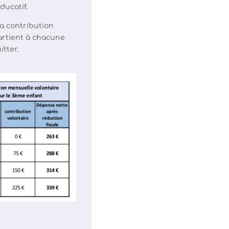
ducatif.
la contribution
partient à chacune
itter.