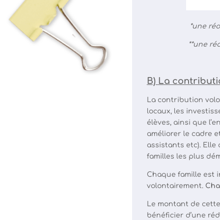
*une réd
**une ré
B) La contributi
La contribution volo
locaux, les investi
élèves, ainsi que l
améliorer le cadre et
assistants etc). Ell
familles les plus dé
Chaque famille est i
volontairement.
Chaq
Le montant de cette 
bénéficier d’une réd