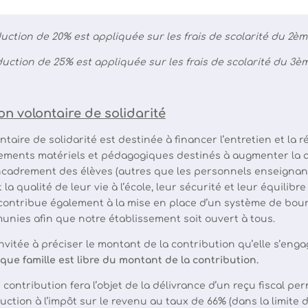
uction de 20% est appliquée sur les frais de scolarité du 2è
duction de 25% est appliquée sur les frais de scolarité du 3è
on volontaire de solidarité
ntaire de solidarité est destinée à financer l’entretien et la 
ssements matériels et pédagogiques destinés à augmenter la q
’encadrement des élèves (autres que les personnels enseignan
 la qualité de leur vie à l’école, leur sécurité et leur équilibr
e contribue également à la mise en place d’un système de bou
munies afin que notre établissement soit ouvert à tous.
nvitée à préciser le montant de la contribution qu’elle s’enga
ue famille est libre du montant de la contribution.
contribution fera l’objet de la délivrance d’un reçu fiscal pe
uction à l’impôt sur le revenu au taux de 66% (dans la limite