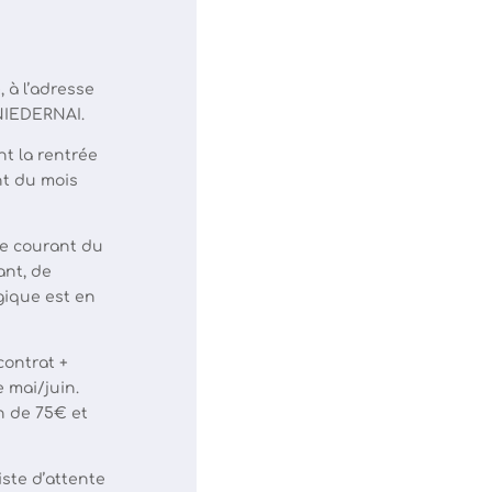
, à l’adresse
 NIEDERNAI.
t la rentrée
nt du mois
ée courant du
ant, de
gique est en
contrat +
e mai/juin.
n de 75€ et
iste d’attente