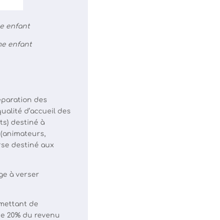
me enfant
me enfant
réparation des
ualité d’accueil des
ts) destiné à
e (animateurs,
rse destiné aux
ge à verser
rmettant de
 de 20% du revenu