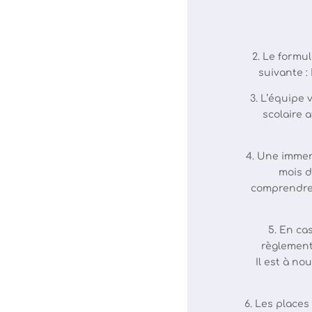
2. Le formul
suivante :
3. L’équipe
scolaire 
4. Une immer
mois d
comprendre 
5. En ca
règlement 
Il est à n
6. Les places