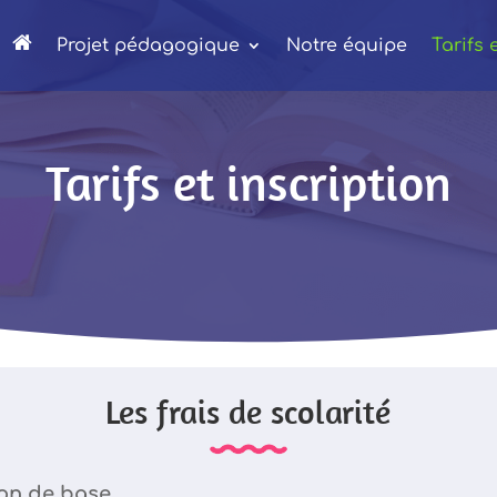
A
Projet pédagogique
Notre équipe
Tarifs 
c
c
u
e
i
l
Tarifs et inscription
Les frais de scolarité
ion de base